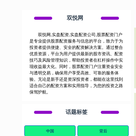
双悦网
双悦网,实盘配资,实盘配资公司,股票配资门户
是专业提供股票配资服务与信息的平台，致力于为
投资者提供便捷、安全的配资解决方案。通过整合
优质资源，平台为用户提供最新的股市资讯、配资
技巧及风险管理知识，帮助投资者在杠杆操作中实
现收益最大化。同时，股票配资门户注重资金安全
与透明交易，确保用户享受高效、可靠的服务体
验。无论是新手还是资深投资者，都能在这里找到
适合自己的配资方案和实用指导，为您的投资之路
保驾护航。
话题标签
中国
背后