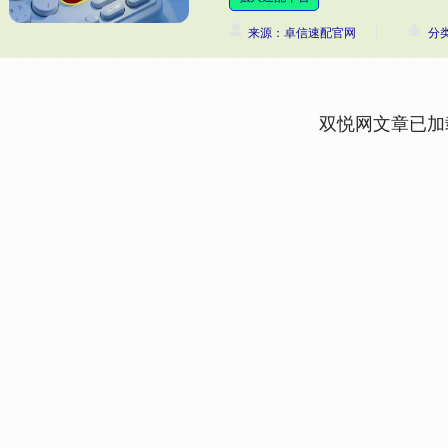
来源：卓信速配官网
分
双悦网文章已加