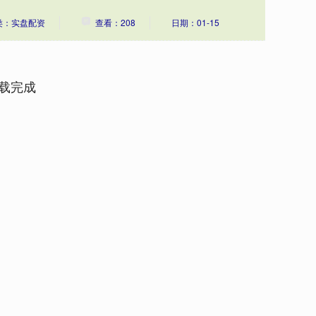
类：实盘配资
查看：208
日期：01-15
载完成