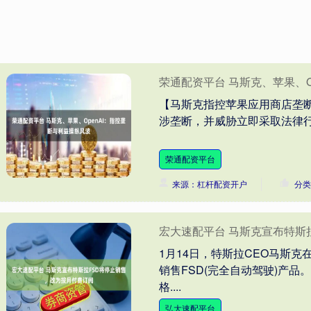
荣通配资平台 马斯克、苹果、O
【马斯克指控苹果应用商店垄
涉垄断，并威胁立即采取法律行动。 之后
荣通配资平台
来源：杠杆配资开户
分类
宏大速配平台 马斯克宣布特斯
1月14日，特斯拉CEO马斯克
销售FSD(完全自动驾驶)产
格....
弘大速配平台