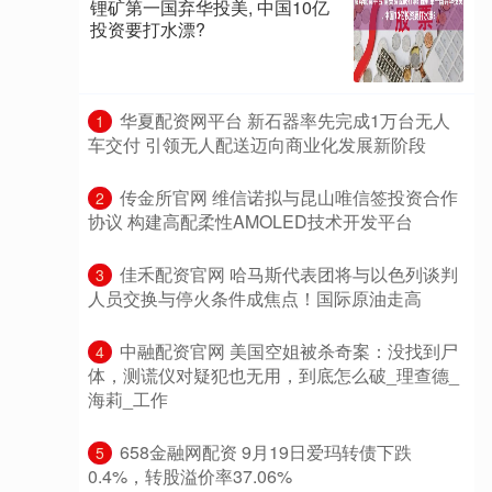
锂矿第一国弃华投美, 中国10亿
投资要打水漂?
​华夏配资网平台 新石器率先完成1万台无人
1
车交付 引领无人配送迈向商业化发展新阶段
​传金所官网 维信诺拟与昆山唯信签投资合作
2
协议 构建高配柔性AMOLED技术开发平台
​佳禾配资官网 哈马斯代表团将与以色列谈判
3
人员交换与停火条件成焦点！国际原油走高
​中融配资官网 美国空姐被杀奇案：没找到尸
4
体，测谎仪对疑犯也无用，到底怎么破_理查德_
海莉_工作
​658金融网配资 9月19日爱玛转债下跌
5
0.4%，转股溢价率37.06%