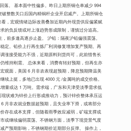
回落。 基本面中性偏多。昨日上期所铜仓单减少 994
SMM，铜价突破整数关口后国内精铜杆企业开启减产。上期所铜仓
 万吨。总体来看，宏观情绪边际改善叠加近期内外现货供应偏紧赋
需求的负反馈或对上涨趋势形成限制，谨慎过分追高。
区间为主，前多逢高逐步止盈。 沪铅：隔夜沪铅偏强震荡。
本稳定。铅价上行再生炼厂利润修复增加复产预期。再
的调涨接受能力不强，近期原料到货尚可，此前惜售长
仍维持刚需。 总体来看，消费有转好预期，但再生亦
观面，美国 6 月非农表现超预期，降息预期降温美
上挺，多地已出现 4000 元 /金属吨的成交价格。
增量或达 1 万吨。需求端，广东和天津受淡季需求低
面现状难为锌价上行形成推动力，预计锌价整体承压运
 6 月非农就业数据超预期，且失业率下滑，或将部分
镍价存在成本支撑，但随着雨季效应减弱，矿端支撑或
后市或继续偏弱震荡。不锈钢方面，淡季下现货景气度
减产预期影响，不锈钢期价近期部分反弹。 操作上，