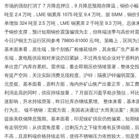
市场的强劲打消了 7 月降息押注，9 月降息预期亦降温，铜价小幅
吨至 2.4 万吨，LME 铜累库 1075 吨至 9.4 万吨。据 
单增加 324 吨至 2.5 万吨，LME 铜累库 2 千吨至 9.3
予铜价支撑，预计短期铜价震荡偏强为主，但终端淡季与高价对
今日沪铜主力运行区间参考 79800-81000 元/吨。策略上，
基本面来看，原生端，除个别炼厂检修延续外，其余炼厂生产基
生端，废电瓶供应相对来说仍旧紧缺，不过再生铅企业对于原料
单出货厂内库存累积。需求端，蓄企即期压价情绪显著，整体交投
有提产空间，关注实际消费兑现程度。沪锌：隔夜沪锌偏弱震荡。宏
元坚挺。基本面看，原料方面，海内外矿山恢产出量正常，加工费继续
利润走高的同时，供应持续放量， 7 月据百川盈孚粗步预估，环比
迷影响，升水持续滑落，昨日社库亦继续累增。 整体来看，基本
行为主。 镍不锈钢：宏观方面，美国表决通过“大而美法案”；美国
提振美联储降息预期。基本面看，印尼镍矿供应仍然偏紧，短期
有走弱空间；从供需角度看，过剩压力之下镍市难有反弹动能，
不高，且原料端价格持续走弱，使得不锈钢压力依然较大，但是受