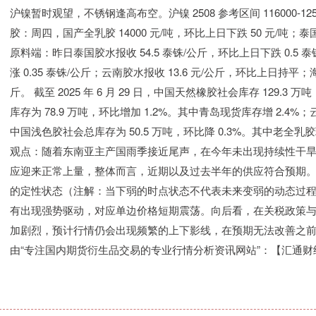
沪镍暂时观望，不锈钢逢高布空。沪镍 2508 参考区间 116000-125000
胶：周四，国产全乳胶 14000 元/吨，环比上日下跌 50 元/吨；泰国 2
原料端：昨日泰国胶水报收 54.5 泰铢/公斤，环比上日下跌 0.5 泰
涨 0.35 泰铢/公斤；云南胶水报收 13.6 元/公斤，环比上日持平；海
斤。 截至 2025 年 6 月 29 日，中国天然橡胶社会库存 129.3 
库存为 78.9 万吨，环比增加 1.2%。其中青岛现货库存增 2.4%；云
中国浅色胶社会总库存为 50.5 万吨，环比降 0.3%。其中老全乳胶环比
观点：随着东南亚主产国雨季接近尾声，在今年未出现持续性干
应迎来正常上量，整体而言，近期以及过去半年的供应符合预期
的定性状态（注解：当下弱的时点状态不代表未来变弱的动态过
有出现强势驱动，对应单边价格短期震荡。向后看，在关税政策
加剧烈，预计行情仍会出现频繁的上下影线，在预期无法改善之前，
由“专注国内期货衍生品交易的专业行情分析资讯网站”：【汇通财经 http:/