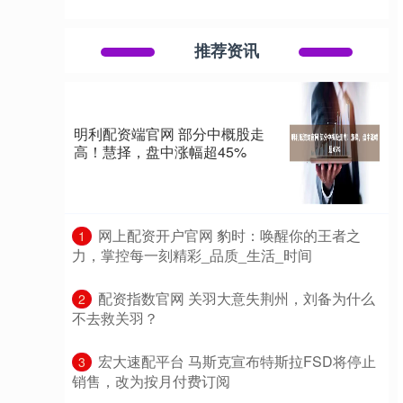
推荐资讯
明利配资端官网 部分中概股走
高！慧择，盘中涨幅超45%
​网上配资开户官网 豹时：唤醒你的王者之
1
力，掌控每一刻精彩_品质_生活_时间
​配资指数官网 关羽大意失荆州，刘备为什么
2
不去救关羽？
​宏大速配平台 马斯克宣布特斯拉FSD将停止
3
销售，改为按月付费订阅