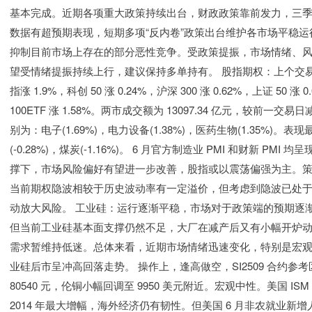
基本完成。近期各项重大政策持续出台，财政政策靠前发力，三季度
数据有超预期表现，短期多项“反内卷”政策出台维护各市场平稳运
抑制目前市场上存在的部分恶性竞争。受政策提振，市场情绪、风险
望受情绪提振持续上行，建议保持多单持有。 股指期权：上个交易日，
指涨 1.9%，科创 50 涨 0.24%，沪深 300 涨 0.62%，上证 50 涨 0
100ETF 涨 1.58%。两市成交额为 13097.34 亿元，较前
别为：电子(1.69%)，电力设备(1.38%)，医药生物(1.35%)。表
(-0.28%)，煤炭(-1.16%)。 6 月官方制造业 PMI 和财新
撑下，市场风险偏好有望进一步改善，股指或以震荡偏强为主。
当前期权隐波相较于历史波动率有一定溢价，但考虑到隐波已处
动放大风险。 工业硅：运行逐渐平稳，市场对于政策端的预期逐
但当前工业硅基本面支撑仍然不足，大厂在减产后又有小幅开炉
需求暂维持低迷。总体来看，近期市场情绪迅速变化，特别是宏
业硅后市呈冲高回落走势。 操作上，逢高做空，SI2509 合约参考区间
80540 元，伦铜小幅回调至 9950 美元附近。宏观中性。美国 ISM
2014 年最大增幅，海外经济仍有韧性。但美国 6 月非农就业新增人