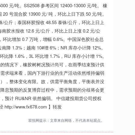
 元/吨。SS2508 参考区间 12400-13000 元/吨。 橡
0 号混合胶 13900 元/ 吨，环比上日下跌 50 元/吨。
铢/公斤；泰国杯胶报收 48.55 泰铢/公斤，环比上日上
南胶水报收 12.6 元/公斤，环比上日上涨 0.2 元/公
万吨，环比增加 0.7 万吨，增幅 0.6%。中国深色胶社会总
南降 1.3%；越南 10#增 6%；NR 库存小计降 12%。
降 1.6%，3L 环比增 1.7%，RU 库存小计增 1%。
旱的情况下，橡胶树树况预计尚可，在雨季结束预计供
。需求端来看，国内下游行业的生产活动依然维持偏弱
程），整体变化有限。故，供需平衡角度，平衡表并没
与降息预期的反复博弈过程中，需求预期的分歧将会更
预计 RU&NR 依然偏弱。 中信建投期货公司授权
/www.fx678.com 】转发
双悦网提示：文章来自网络，不代表本站观点。