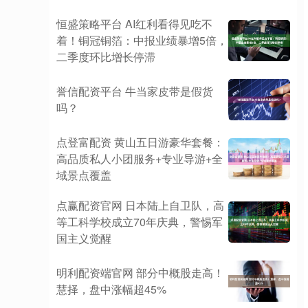
恒盛策略平台 AI红利看得见吃不
着！铜冠铜箔：中报业绩暴增5倍，
二季度环比增长停滞
誉信配资平台 牛当家皮带是假货
吗？
点登富配资 黄山五日游豪华套餐：
高品质私人小团服务+专业导游+全
域景点覆盖
点赢配资官网 日本陆上自卫队，高
等工科学校成立70年庆典，警惕军
国主义觉醒
明利配资端官网 部分中概股走高！
慧择，盘中涨幅超45%