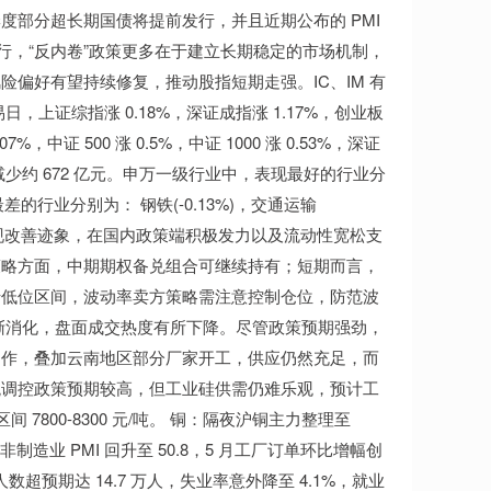
部分超长期国债将提前发行，并且近期公布的 PMI
行，“反内卷”政策更多在于建立长期稳定的市场机制，
偏好有望持续修复，推动股指短期走强。IC、IM 有
上证综指涨 0.18%，深证成指涨 1.17%，创业板
.07%，中证 500 涨 0.5%，中证 1000 涨 0.53%，深证
一交易日减少约 672 亿元。申万一级行业中，表现最好的行业分
现最差的行业分别为： 钢铁(-0.13%)，交通运输
 PMI 均呈现改善迹象，在国内政策端积极发力以及流动性宽松支
策略方面，中期期权备兑组合可继续持有；短期而言，
于低位区间，波动率卖方策略需注意控制仓位，防范波
渐消化，盘面成交热度有所下降。尽管政策预期强劲，
动作，叠加云南地区部分厂家开工，供应仍然充足，而
观调控政策预期较高，但工业硅供需仍难乐观，预计工
 7800-8300 元/吨。 铜：隔夜沪铜主力整理至
 非制造业 PMI 回升至 50.8，5 月工厂订单环比增幅创
数超预期达 14.7 万人，失业率意外降至 4.1%，就业