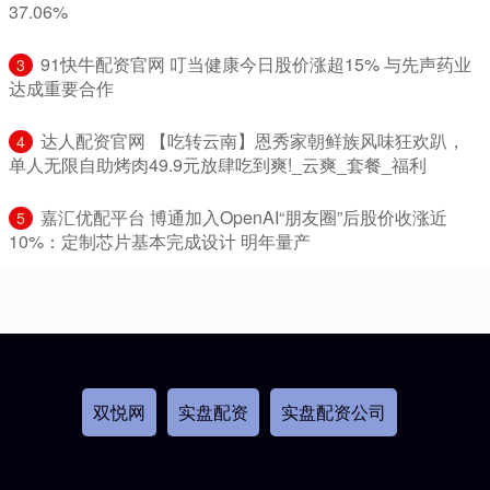
37.06%
​91快牛配资官网 叮当健康今日股价涨超15% 与先声药业
3
达成重要合作
​达人配资官网 【吃转云南】恩秀家朝鲜族风味狂欢趴，
4
单人无限自助烤肉49.9元放肆吃到爽!_云爽_套餐_福利
​嘉汇优配平台 博通加入OpenAI“朋友圈”后股价收涨近
5
10%：定制芯片基本完成设计 明年量产
双悦网
实盘配资
实盘配资公司