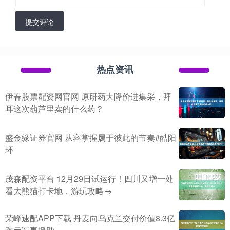
提交评论
热点资讯
伊春股票配资网官网 原研药大降价进集采，拜
耳这次葫芦里卖的什么药？
盛金缘证券官网 从容掌握属于彼此的节奏#酷阳
环
茂森配资平台 12月29日试运行！四川又增一处
看大熊猫打卡地，游玩攻略→
荣峰速配APP下载 丹麦向乌克兰交付价值8.3亿