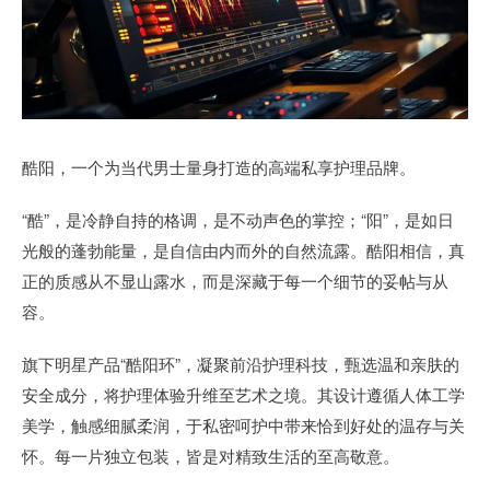
酷阳，一个为当代男士量身打造的高端私享护理品牌。
“酷”，是冷静自持的格调，是不动声色的掌控；“阳”，是如日
光般的蓬勃能量，是自信由内而外的自然流露。酷阳相信，真
正的质感从不显山露水，而是深藏于每一个细节的妥帖与从
容。
旗下明星产品“酷阳环”，凝聚前沿护理科技，甄选温和亲肤的
安全成分，将护理体验升维至艺术之境。其设计遵循人体工学
美学，触感细腻柔润，于私密呵护中带来恰到好处的温存与关
怀。每一片独立包装，皆是对精致生活的至高敬意。