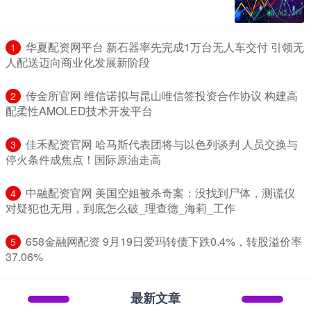
​华夏配资网平台 新石器率先完成1万台无人车交付 引领无
1
人配送迈向商业化发展新阶段
​传金所官网 维信诺拟与昆山唯信签投资合作协议 构建高
2
配柔性AMOLED技术开发平台
​佳禾配资官网 哈马斯代表团将与以色列谈判 人员交换与
3
停火条件成焦点！国际原油走高
​中融配资官网 美国空姐被杀奇案：没找到尸体，测谎仪
4
对疑犯也无用，到底怎么破_理查德_海莉_工作
​658金融网配资 9月19日爱玛转债下跌0.4%，转股溢价率
5
37.06%
最新文章