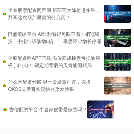
伊春股票配资网官网 原研药大降价进集采，
拜耳这次葫芦里卖的什么药？
恒盛策略平台 AI红利看得见吃不着！铜冠铜
箔：中报业绩暴增5倍，二季度环比增长停滞
金股配资网APP下载 溢价四成接盘亏损油服
极宁科技5年锁定期背后的贝肯能源赌局
什么是配资炒股 男士染发膏推荐，选择
OKCS染发膏实现快速染发效果
誉信配资平台 牛当家皮带是假货吗？